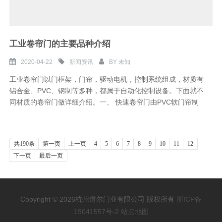
工业卷帘门的主要品种介绍
2020-04-22
新闻资讯
BY
未知
工业卷帘门以门框架，门帘，驱动电机，控制系统组成，材质有
铝合金、PVC、钢制等多种，都属于自动化控制设备。下面就不
同材质的卷帘门做详细介绍。一、 快速卷帘门由PVC软门帘制
共190条
第一页
上一页
4
5
6
7
8
9
10
11
12
下一页
最后一页
Copyright © 2026杭州道尔门业有限公司 版权所有
浙ICP备
19041557号-2
站点地图